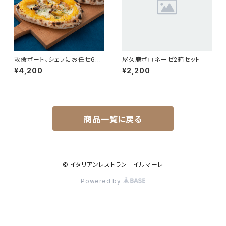
救命ボート、シェフにお任せ6個
屋久鹿ボロネーゼ2箱セット
セット
¥4,200
¥2,200
商品一覧に戻る
© イタリアンレストラン イルマーレ
Powered by